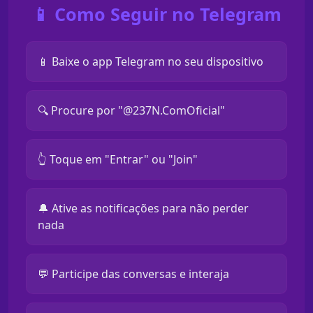
📱 Como Seguir no Telegram
📱 Baixe o app Telegram no seu dispositivo
🔍 Procure por "@237N.ComOficial"
👆 Toque em "Entrar" ou "Join"
🔔 Ative as notificações para não perder
nada
💬 Participe das conversas e interaja