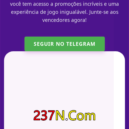
você tem acesso a promoções incríveis e uma
experiência de jogo inigualável. Junte-se aos
vencedores agora!
SEGUIR NO TELEGRAM