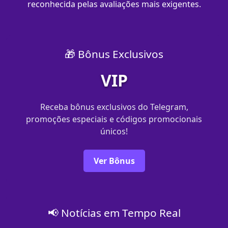
reconhecida pelas avaliações mais exigentes.
🎁 Bônus Exclusivos
VIP
Receba bônus exclusivos do Telegram,
promoções especiais e códigos promocionais
únicos!
Ver Bônus
📢 Notícias em Tempo Real