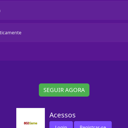
a
aticamente
SEGUIR AGORA
Acessos
Login
Registrar-se