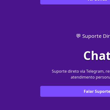
💬 Suporte Di
Cha
Suporte direto via Telegram, r
atendimento persona
Falar Suport