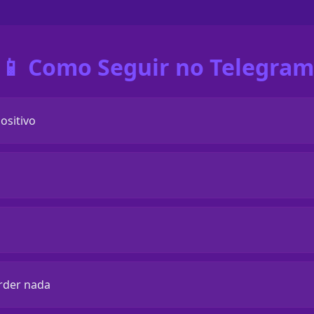
📱 Como Seguir no Telegram
ositivo
erder nada