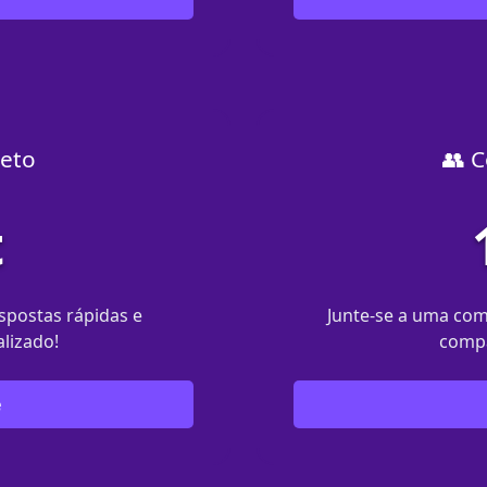
reto
👥 
t
espostas rápidas e
Junte-se a uma com
lizado!
compa
e