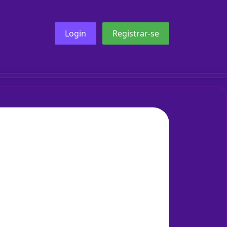
Login
Registrar-se