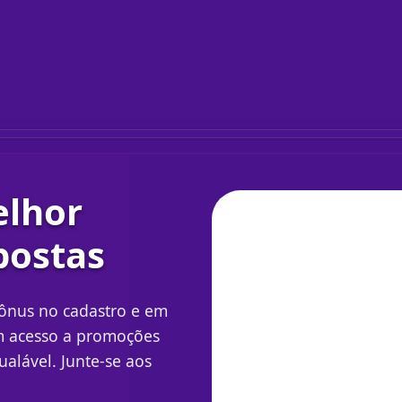
elhor
postas
ônus no cadastro e em
m acesso a promoções
ualável. Junte-se aos